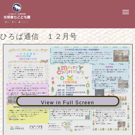
N
a
v
i
g
ひろば通信 １２月号
a
t
i
o
n
View in Full Screen