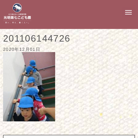
N
a
v
i
g
201106144726
a
t
i
2020年12月01日
o
n