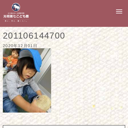
N
a
v
i
g
201106144700
a
t
i
2020年12月01日
o
n