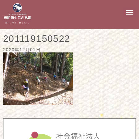
N
a
v
i
g
201119150522
a
t
i
2020年12月01日
o
n