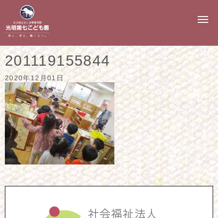
N
a
v
i
g
201119155844
a
t
i
2020年12月01日
o
n