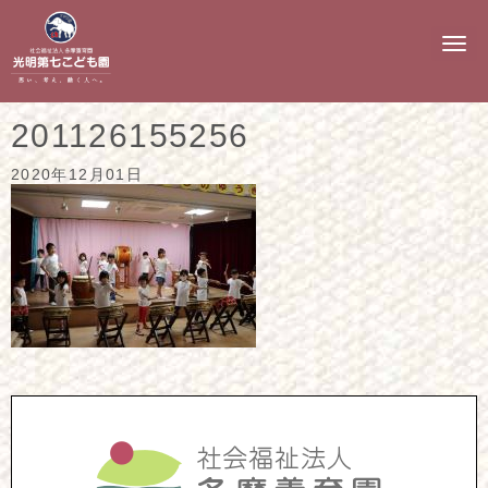
N
a
v
i
g
201126155256
a
t
i
2020年12月01日
o
n