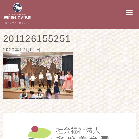
N
a
v
i
g
201126155251
a
t
i
2020年12月01日
o
n