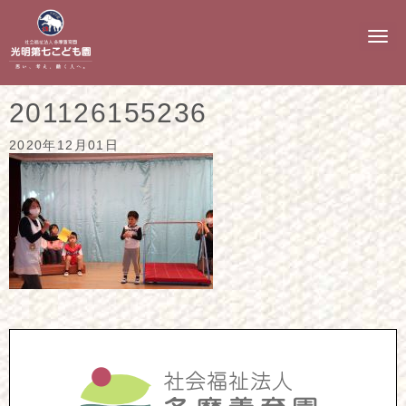
N
a
v
i
g
201126155236
a
t
i
2020年12月01日
o
n