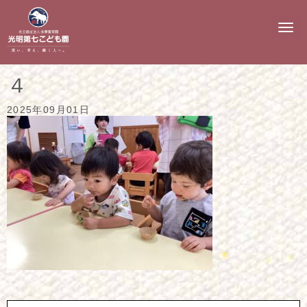
N
a
v
i
g
４
a
t
i
2025年09月01日
o
n