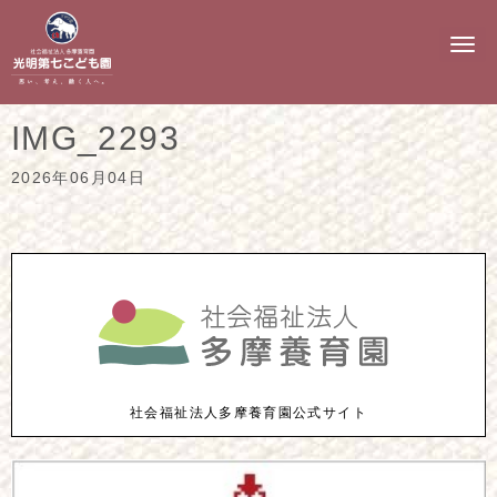
N
a
v
i
g
IMG_2293
a
t
i
2026年06月04日
o
n
社会福祉法人多摩養育園公式サイト