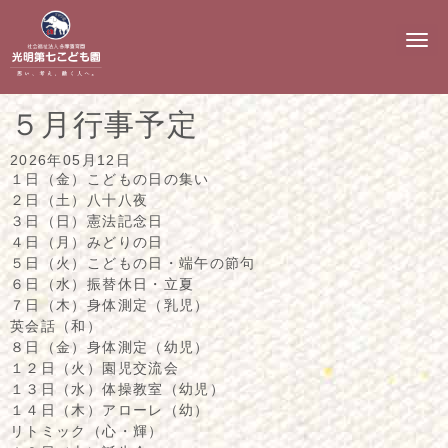
N
a
v
i
g
５月行事予定
a
t
i
2026年05月12日
o
１日（金）こどもの日の集い
n
２日（土）八十八夜
３日（日）憲法記念日
４日（月）みどりの日
５日（火）こどもの日・端午の節句
６日（水）振替休日・立夏
７日（木）身体測定（乳児）
英会話（和）
８日（金）身体測定（幼児）
１２日（火）園児交流会
１３日（水）体操教室（幼児）
１４日（木）アローレ（幼）
リトミック（心・輝）