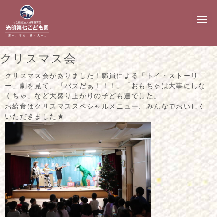
N
a
v
i
g
クリスマス会
a
t
i
クリスマス会がありました！職員による「トイ・ストーリ
o
ー」劇を見て、「バズだぁ！！！」「おもちゃは大事にしな
n
くちゃ」など大盛り上がりの子ども達でした。
お給食はクリスマススペシャルメニュー、みんなでおいしく
いただきました★