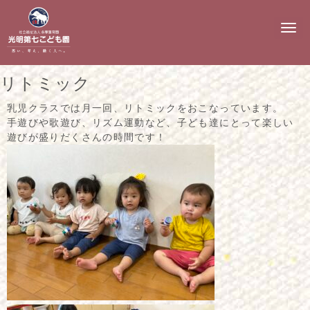
N
a
v
i
g
リトミック
a
t
i
乳児クラスでは月一回、リトミックをおこなっています。
o
手遊びや歌遊び、リズム運動など、子ども達にとって楽しい
n
遊びが盛りだくさんの時間です！