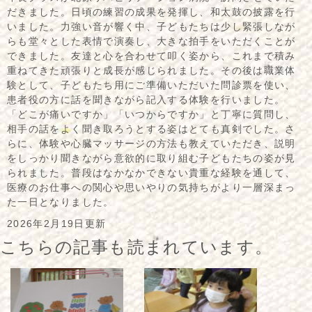
だきました。日頃の練習の成果を発揮し、和太鼓の披露を行
いました。力強い音が響く中、子どもたちは少し緊張しなが
らも堂々とした表情で演奏し、大きな拍手をいただくことが
できました。友達と心を合わせて叩く姿から、これまで積み
重ねてきた頑張りと成長が感じられました。その後は職業体
験として、子どもたち用にご準備いただいた問診票を使い、
患者役の方に話を聞きながら記入する体験を行いました。
「どこが痛いですか」「いつからですか」と丁寧に質問し、
相手の話をよく聞き取ろうとする姿はとても真剣でした。さ
らに、体験や心臓マッサージの方法も教えていただき、説明
をしっかり聞きながら意欲的に取り組む子どもたちの姿が見
られました。普段はなかなかできない貴重な経験を通して、
医療のお仕事への関心や思いやりの気持ちがより一層深まっ
た一日となりました。
2026年2月19日更新
こちらの記事も読まれています。