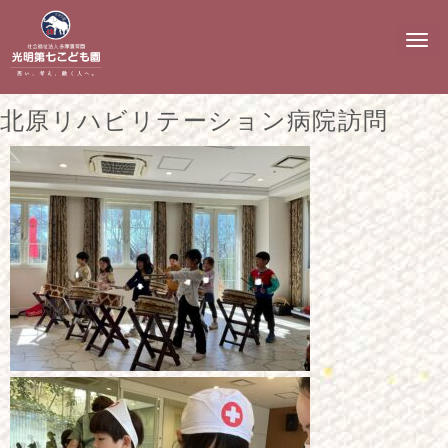
N
a
v
i
g
北原リハビリテーション病院訪問
a
t
i
o
n