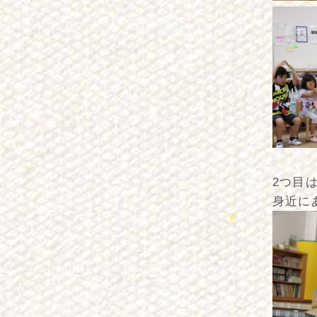
2つ目
身近に