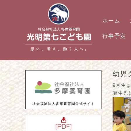
ホーム
行事予定
幼児
9月生
誕生児
社会福祉法人多摩養育園公式サイト