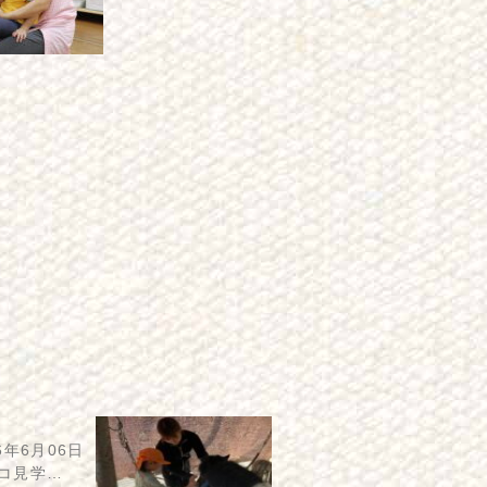
6年6月06日
コ見学…