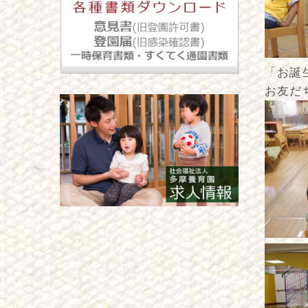
「お誕
お友だ