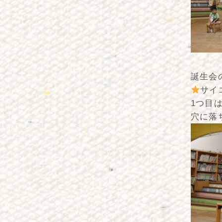
誕生会
サイ
1つ目
穴に落