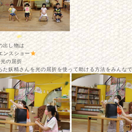
の出し物は
エンスショー
は光の屈折
ちた妖精さんを光の屈折を使って助ける方法をみんなで