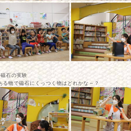
は磁石の実験
ある物で磁石にくっつく物はどれかな～？