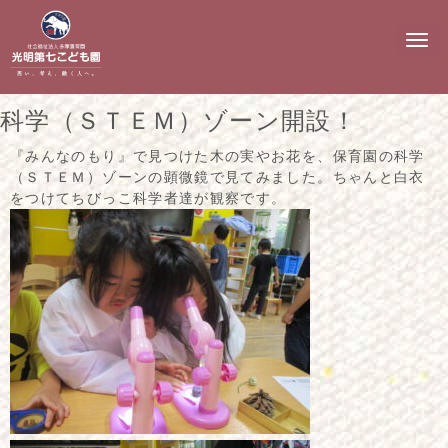
N
a
v
i
g
科学（ＳＴＥＭ）ゾーン開設！
a
t
i
『みんなのもり』で見つけた木の実やお花を、保育園の科学
o
（ＳＴＥＭ）ゾーンの顕微鏡で見てみました。ちゃんと白衣
n
をつけてちびっこ科学者達が観察です。