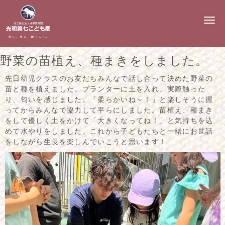
N
a
v
i
g
野菜の苗植え、種まきをしました。
a
t
i
先日幼児クラスのお友だちみんなで話し合って決めた野菜の
o
苗と種を植えました。プランターに土を入れ、実際触った
n
り、匂いを感じました。「柔らかいね～！」と楽しそうに握
ってからみんなで協力して平らにしました。苗植え、種まき
をして優しく土をかけて「大きくなってね！」と気持ちを込
めて水やりをしました。これから子どもたちと一緒にお世話
をしながら生長を楽しんでいこうと思います！