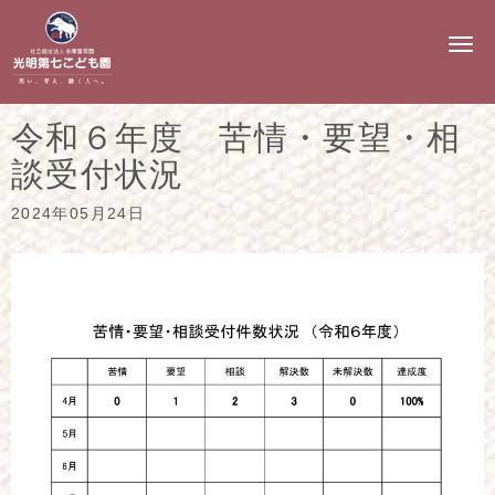
N
a
v
i
g
令和６年度 苦情・要望・相
a
t
談受付状況
i
o
n
2024年05月24日