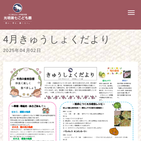
N
a
v
i
g
4月きゅうしょくだより
a
t
i
2025年04月02日
o
n