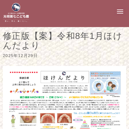
N
a
v
i
g
修正版【案】令和8年1月ほけ
a
t
んだより
i
o
n
2025年12月29日