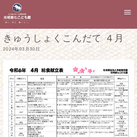
N
a
v
i
g
きゅうしょくこんだて ４月
a
t
i
2024年03月30日
o
n