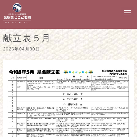
N
a
v
i
g
献立表５月
a
t
i
2026年04月30日
o
n