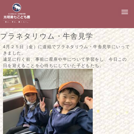
N
a
v
i
g
プラネタリウム・牛舎見学
a
t
i
4月２５日（金）に道組でプラネタリウム・牛舎見学にいって
o
きました。
n
遠足に行く前、事前に星座や牛について学習をし、今日この
日を迎えることを心待ちにしていた子どもたち。