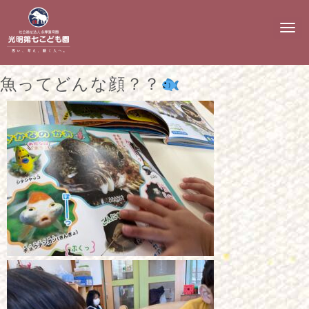
N
a
v
i
g
魚ってどんな顔？？
a
t
i
o
n