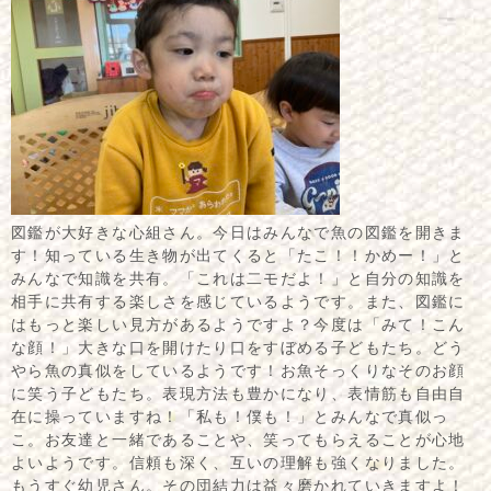
図鑑が大好きな心組さん。今日はみんなで魚の図鑑を開きま
す！知っている生き物が出てくると「たこ！！かめー！」と
みんなで知識を共有。「これは二モだよ！」と自分の知識を
相手に共有する楽しさを感じているようです。また、図鑑に
はもっと楽しい見方があるようですよ？今度は「みて！こん
な顔！」大きな口を開けたり口をすぼめる子どもたち。どう
やら魚の真似をしているようです！お魚そっくりなそのお顔
に笑う子どもたち。表現方法も豊かになり、表情筋も自由自
在に操っていますね！「私も！僕も！」とみんなで真似っ
こ。お友達と一緒であることや、笑ってもらえることが心地
よいようです。信頼も深く、互いの理解も強くなりました。
もうすぐ幼児さん。その団結力は益々磨かれていきますよ！