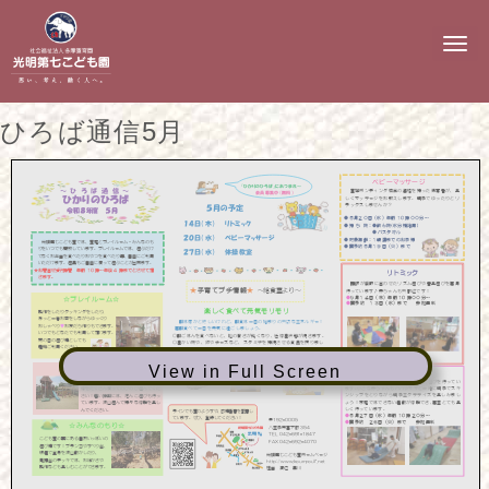
N
a
v
i
g
ひろば通信5月
a
t
i
o
n
View in Full Screen