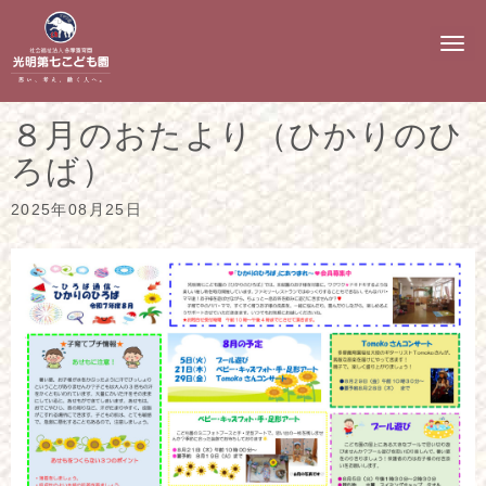
N
a
v
i
g
８月のおたより（ひかりのひ
a
t
ろば）
i
o
n
2025年08月25日